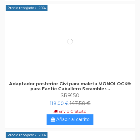
Precio rebajado
/ -20%
Adaptador posterior Givi para maleta MONOLOCK®
para Fantic Caballero Scrambler...
SR9150
147,50 €
118,00 €
Envío Gratuito
Añadir al carrito
Precio rebajado
/ -20%