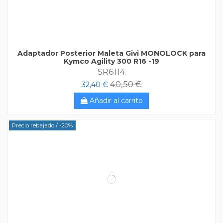
Adaptador Posterior Maleta Givi MONOLOCK para
Kymco Agility 300 R16 -19
SR6114
40,50 €
32,40 €
Añadir al carrito
Precio rebajado
/ -20%