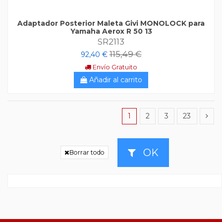
Adaptador Posterior Maleta Givi MONOLOCK para
Yamaha Aerox R 50 13
SR2113
115,49 €
92,40 €
Envío Gratuito
Añadir al carrito
1
2
3
23
OK
Borrar todo