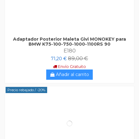
Adaptador Posterior Maleta Givi MONOKEY para
BMW K75-100-750-1000-1100RS 90
E180
89,00 €
71,20 €
Envío Gratuito
Añadir al carrito
Precio rebajado
/ -20%