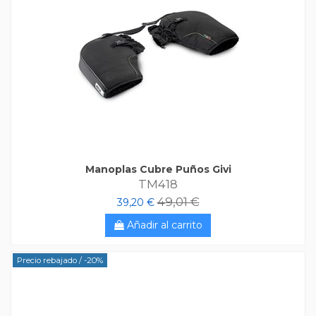
Manoplas Cubre Puños Givi
TM418
49,01 €
39,20 €
Añadir al carrito
Precio rebajado
/ -20%