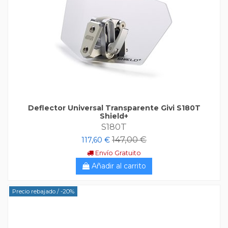
Deflector Universal Transparente Givi S180T
Shield+
S180T
147,00 €
117,60 €
Envío Gratuito
Añadir al carrito
Precio rebajado
/ -20%