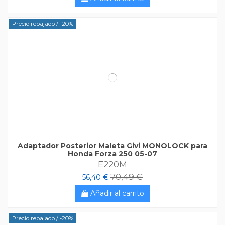
Precio rebajado
/ -20%
Adaptador Posterior Maleta Givi MONOLOCK para
Honda Forza 250 05-07
E220M
70,49 €
56,40 €
Añadir al carrito
Precio rebajado
/ -20%