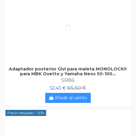
Adaptador posterior Givi para maleta MONOLOCK®
para MBK Ovetto y Yamaha Neos 50-100...
SR86
65,50 €
52,40 €
Añadir al carrito
Precio rebajado
/ -20%