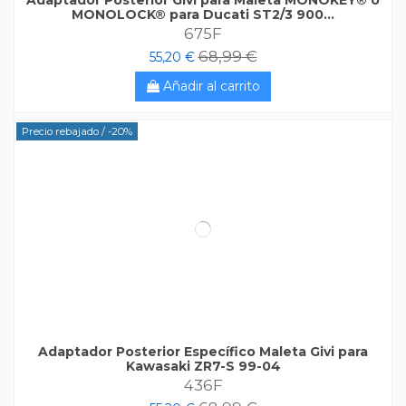
MONOLOCK® para Ducati ST2/3 900...
675F
68,99 €
55,20 €
Añadir al carrito
Precio rebajado
/ -20%
Adaptador Posterior Específico Maleta Givi para
Kawasaki ZR7-S 99-04
436F