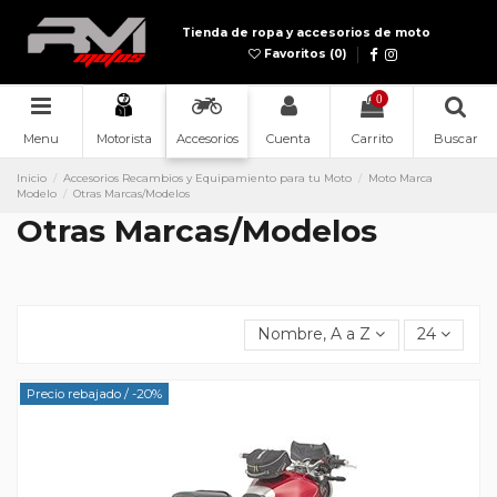
Tienda de ropa y accesorios de moto
Favoritos (
0
)
0
Menu
Accesorios
Cuenta
Carrito
Buscar
Motorista
Inicio
Accesorios Recambios y Equipamiento para tu Moto
Moto Marca
Modelo
Otras Marcas/Modelos
Otras Marcas/Modelos
Nombre, A a Z
24
Precio rebajado
/ -20%