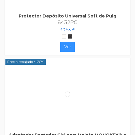
Protector Depósito Universal Soft de Puig
8432PG
30,53 €
Blanco
Carbono
Ver
Precio rebajado
/ -20%
Adaptador Posterior Givi para Maleta MONOKEY® o