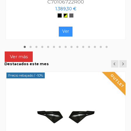
C70106722R00
1.389,30 €
Negro
Negro/Amarillo Flúor
Gris Oscuro
Ver
Ver más
Destacados este mes
Precio rebajado
/ -10%