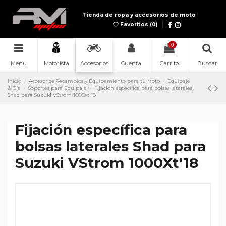
Tienda de ropa y accesorios de moto
Favoritos (
0
)
0
Menu
Accesorios
Cuenta
Carrito
Buscar
Motorista
Inicio
Accesorios Recambios y Equipamiento para tu Moto
Equipaje
& Cía
Soportes para Equipaje
Fijación específica para bolsas laterales
Shad para Suzuki VStrom 1000Xt'18
Fijación específica para
bolsas laterales Shad para
Suzuki VStrom 1000Xt'18