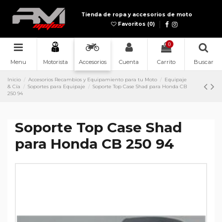
Tienda de ropa y accesorios de moto
Favoritos (
0
)
0
Menu
Accesorios
Cuenta
Carrito
Buscar
Motorista
Inicio
Accesorios Recambios y Equipamiento para tu Moto
Equipaje
& Cía
Soportes para Equipaje
Soporte Top Case Shad para Honda CB
250 94
Soporte Top Case Shad
para Honda CB 250 94